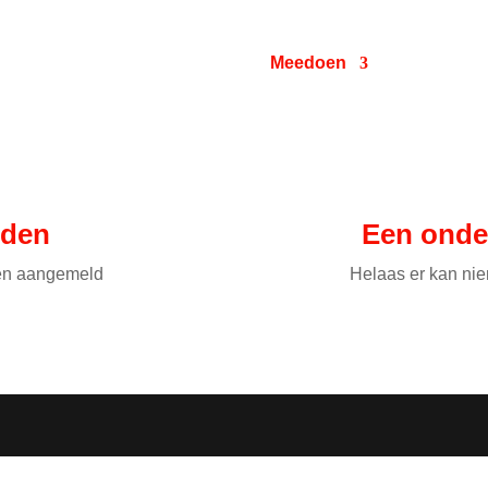
Wedstrijd
Terugblik
Meedoen
Partners
Meedoen
lden
Een onde
den aangemeld
Helaas er kan n