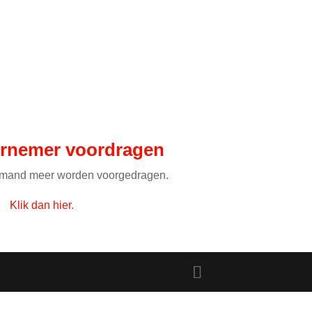
Finale-avond
Nieuws
Contact
rnemer voordragen
iemand meer worden voorgedragen.
Klik dan hier
.