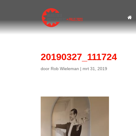
20190327_111724
door
Rob Wieleman
|
mrt 31, 2019