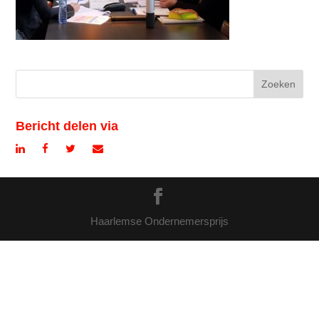
Bericht delen via
Haarlemse Ondernemersprijs