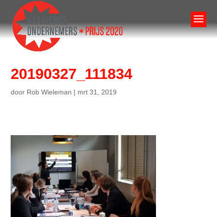
20190327_111834
door
Rob Wieleman
|
mrt 31, 2019