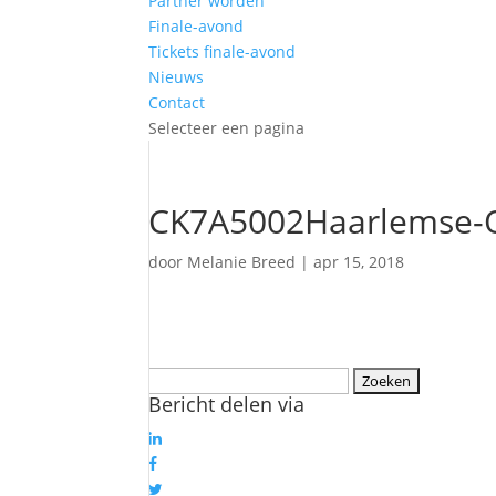
Partner worden
Finale-avond
Tickets finale-avond
Nieuws
Contact
Selecteer een pagina
CK7A5002Haarlemse-O
door
Melanie Breed
|
apr 15, 2018
Zoeken
Bericht delen via
naar: