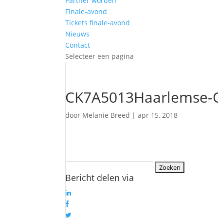
Partner worden
Finale-avond
Tickets finale-avond
Nieuws
Contact
Selecteer een pagina
CK7A5013Haarlemse-O
door
Melanie Breed
|
apr 15, 2018
Zoeken
Bericht delen via
naar: