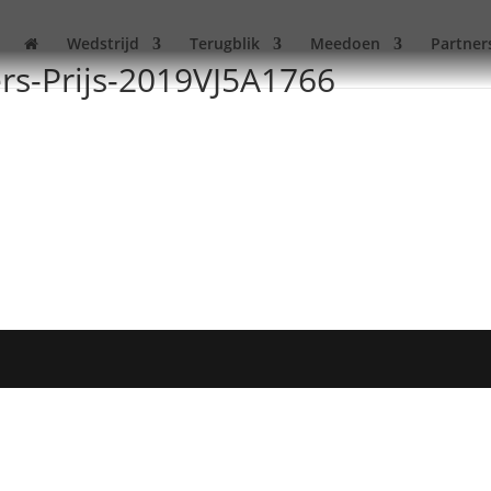
Wedstrijd
Terugblik
Meedoen
Partner
s-Prijs-2019VJ5A1766