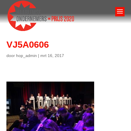
VJ5A0606
door
hop_admin
|
mrt 16, 2017