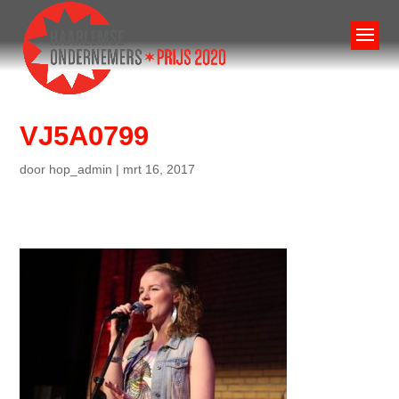
VJ5A0799
door
hop_admin
|
mrt 16, 2017