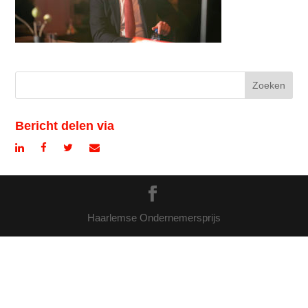
Bericht delen via
Haarlemse Ondernemersprijs