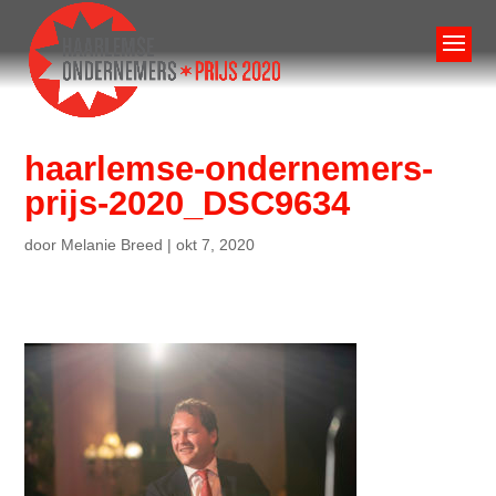
haarlemse-ondernemers-
prijs-2020_DSC9634
door
Melanie Breed
|
okt 7, 2020