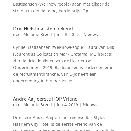
Bastiaansen (WeKnowPeople) gaan met elkaar de
strijd aan om de felbegeerde prijs. Op...
Drie HOP-finalisten bekend
door
Melanie Breed
|
mrt 8, 2019
|
Nieuws
Cyrille Bastiaansen (WeKnowPeople), Laura van Dijk
(Laurentius College) en Mark Gratama (ML, horeca)
zijn de drie finalisten van de Haarlemse
Ondernemers 2019. Bastiaansen is ondernemer in
de recruitmentbranche, Van Dijk heeft een
onderneming in het particulier...
André Aaij eerste HOP Vriend
door
Melanie Breed
|
feb 4, 2019
|
Nieuws
Directeur André Aaij van het nieuwe Ibis Styles
Haarlem City Hotel is de eerste Vriend van de
Haarlemse Ondernemers Prijs (in de volksmond: de